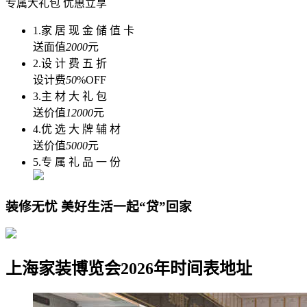
专属大礼包 优惠立享
1.家 居 现 金 储 值 卡
送面值
2000
元
2.设 计 费 五 折
设计费
50
%OFF
3.主 材 大 礼 包
送价值
12000
元
4.优 选 大 牌 辅 材
送价值
5000
元
5.专 属 礼 品 一 份
装修无忧 美好生活一起“贷”回家
上海家装博览会2026年时间表地址