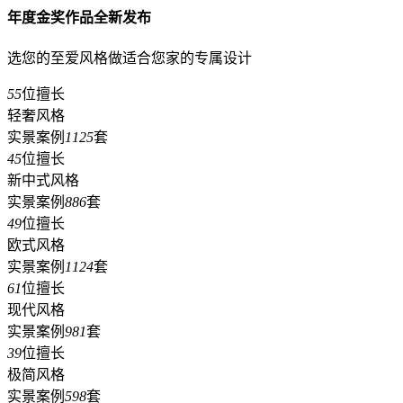
年度金奖作品全新发布
选您的至爱风格做适合您家的专属设计
55
位擅长
轻奢风格
实景案例
1125
套
45
位擅长
新中式风格
实景案例
886
套
49
位擅长
欧式风格
实景案例
1124
套
61
位擅长
现代风格
实景案例
981
套
39
位擅长
极简风格
实景案例
598
套