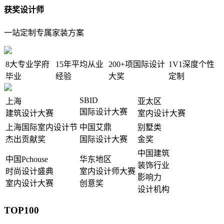
获奖设计师
一站定制专属家装方案
8大
专业学府
15年
平均从业
200+项
国际设计
1V1
深度个性
毕业
经验
大奖
定制
SBID
上海
亚太区
国际设计大赛
建筑设计大赛
室内设计大赛
上海国际室内设计节
中国艾鼎
别墅类
杰出贡献奖
国际设计大赛
金奖
中国建筑
中国Pchouse
华东地区
装饰行业
时尚设计盛典
室内设计师大赛
影响力
室内设计大赛
创意奖
设计机构
TOP100