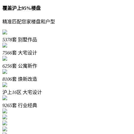
覆盖沪上95%楼盘
精准匹配您家楼盘和户型
5378
套
别墅作品
7566
套
大宅设计
6256
套
公寓新作
8106
套
焕新改造
沪上
16
区
大宅设计
9265
套
行业经典